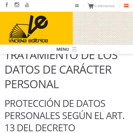
Pasar
0 elementos
al
contenido
principal
Navigazione
TRATAMIENTO DE LOS
principale
DATOS DE CARÁCTER
PERSONAL
PROTECCIÓN DE DATOS
PERSONALES SEGÚN EL ART.
13 DEL DECRETO