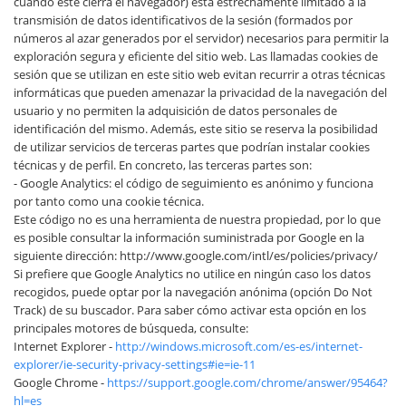
cuando éste cierra el navegador) está estrechamente limitado a la
transmisión de datos identificativos de la sesión (formados por
números al azar generados por el servidor) necesarios para permitir la
exploración segura y eficiente del sitio web. Las llamadas cookies de
sesión que se utilizan en este sitio web evitan recurrir a otras técnicas
informáticas que pueden amenazar la privacidad de la navegación del
usuario y no permiten la adquisición de datos personales de
identificación del mismo. Además, este sitio se reserva la posibilidad
de utilizar servicios de terceras partes que podrían instalar cookies
técnicas y de perfil. En concreto, las terceras partes son:
- Google Analytics: el código de seguimiento es anónimo y funciona
por tanto como una cookie técnica.
Este código no es una herramienta de nuestra propiedad, por lo que
es posible consultar la información suministrada por Google en la
siguiente dirección: http://www.google.com/intl/es/policies/privacy/
Si prefiere que Google Analytics no utilice en ningún caso los datos
recogidos, puede optar por la navegación anónima (opción Do Not
Track) de su buscador. Para saber cómo activar esta opción en los
principales motores de búsqueda, consulte:
Internet Explorer -
http://windows.microsoft.com/es-es/internet-
explorer/ie-security-privacy-settings#ie=ie-11
Google Chrome -
https://support.google.com/chrome/answer/95464?
hl=es