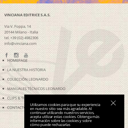
VINCIANA EDITRICE S.A.S.
Via V. Foppa, 14
20144 Milano - Italia
tel. +39 (02) 4982306
info@vinciana.com
HOMEPAGE
LA NUESTRA HISTORIA
COLECCIÓN LEONARDO
MANUALES TÉCNICOS LEONARDO
CLIPS & TIME-LAPSES
Utilizamos cookies para que su experiencia
CONTACTOS
en nuestro sitio sea más agradable. Al
continuar utilizando nuestros servicios,
acepta utilizar estas cookies.
Obtenga más
información sobre las cookies y sobre
cómo puede rechazarlas