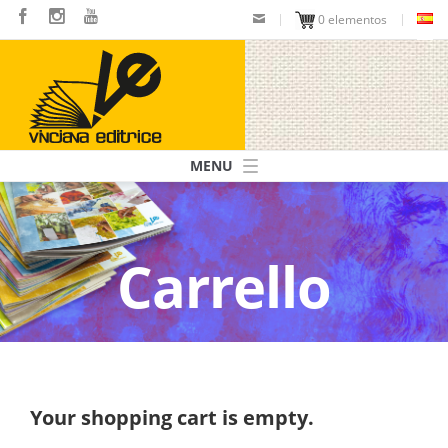
Pasar
0 elementos
al
contenido
principal
Navigazione
principale
Carrello
Your shopping cart is empty.